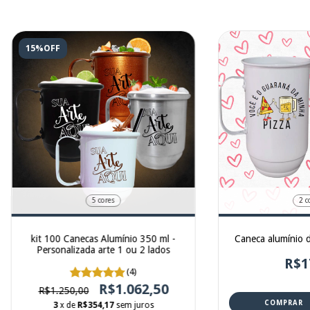
15%OFF
5 cores
2 c
kit 100 Canecas Alumínio 350 ml -
Caneca alumínio 
Personalizada arte 1 ou 2 lados
R$1
(4)
R$1.062,50
R$1.250,00
COMPRAR
3
x de
R$354,17
sem juros