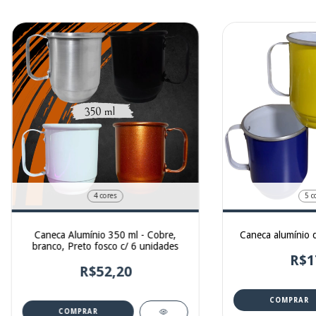
4 cores
5 c
Caneca Alumínio 350 ml - Cobre,
Caneca alumínio d
branco, Preto fosco c/ 6 unidades
R$1
R$52,20
COMPRAR
COMPRAR